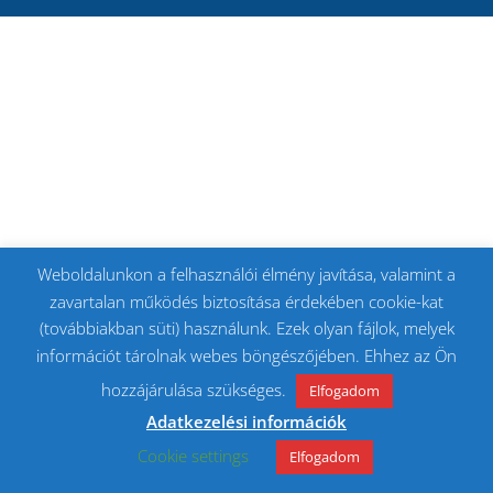
Weboldalunkon a felhasználói élmény javítása, valamint a
zavartalan működés biztosítása érdekében cookie-kat
(továbbiakban süti) használunk. Ezek olyan fájlok, melyek
információt tárolnak webes böngészőjében. Ehhez az Ön
hozzájárulása szükséges.
Elfogadom
Adatkezelési információk
Cookie settings
Elfogadom